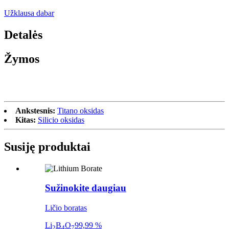
Užklausa dabar
Detalės
Žymos
Ankstesnis:
Titano oksidas
Kitas:
Silicio oksidas
Susiję produktai
Sužinokite daugiau
Ličio boratas
Li
B
O
99,99 %
2
4
7