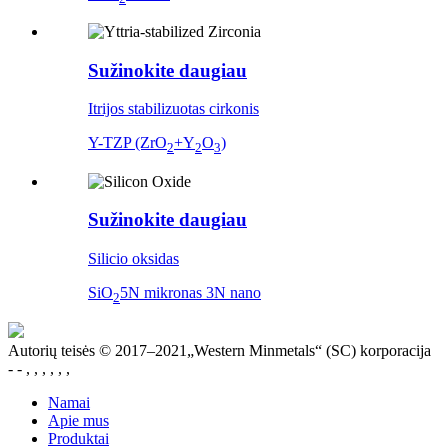
Sužinokite daugiau
Itrijos stabilizuotas cirkonis
Y-TZP (ZrO
+Y
O
)
2
2
3
Sužinokite daugiau
Silicio oksidas
SiO
5N mikronas 3N nano
2
Autorių teisės © 2017–2021„Western Minmetals“ (SC) korporacija
- - , , , , , ,
Namai
Apie mus
Produktai