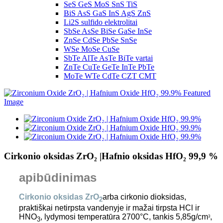
SeS GeS MoS SnS TiS
BiS AsS GaS InS AgS ZnS
Li2S sulfido elektrolitai
SbSe AsSe BiSe GaSe InSe
ZnSe CdSe PbSe SnSe
WSe MoSe CuSe
SbTe AlTe AsTe BiTe vartai
ZnTe CuTe GeTe InTe PbTe
MoTe WTe CdTe CZT CMT
Cirkonio oksidas ZrO₂ |Hafnio oksidas HfO₂ 99,9 %
apibūdinimas
Cirkonio oksidas ZrO
arba cirkonio dioksidas,
2
praktiškai netirpsta vandenyje ir mažai tirpsta HCl ir
HNO
, lydymosi temperatūra 2700°C, tankis 5,85g/cm
,
3
3