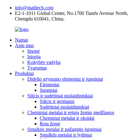
info@matltech.com
E2-1-1011 Global Center, No.1700 Tianfu Avenue North,
Chengdu 610041, China.
Namai
Apie mus
Įmonė
Istorija
Kokybės vadyba
Tvarumas
Produktai
Didelio grynumo elementai ir junginiai
Elementai
Junginiai
Silicis ir sudėtiniai puslaidininkiai
Silicis ir germanis
Sudėtiniai puslaidininkiai
Cheminiai metalai ir retųjų žemių medžiagos
Cheminiai metalai ir oksidai
Reta žemė
Smulkūs metalai ir pažangūs junginiai
Smulkūs metalai ir lydiniai