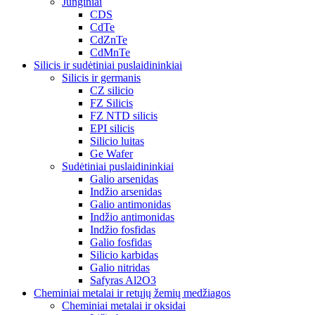
Junginiai
CDS
CdTe
CdZnTe
CdMnTe
Silicis ir sudėtiniai puslaidininkiai
Silicis ir germanis
CZ silicio
FZ Silicis
FZ NTD silicis
EPI silicis
Silicio luitas
Ge Wafer
Sudėtiniai puslaidininkiai
Galio arsenidas
Indžio arsenidas
Galio antimonidas
Indžio antimonidas
Indžio fosfidas
Galio fosfidas
Silicio karbidas
Galio nitridas
Safyras Al2O3
Cheminiai metalai ir retųjų žemių medžiagos
Cheminiai metalai ir oksidai