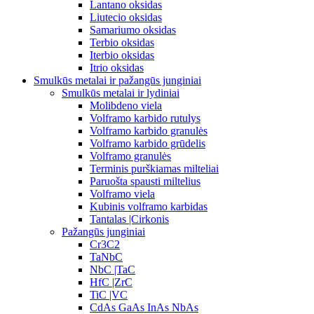
Lantano oksidas
Liutecio oksidas
Samariumo oksidas
Terbio oksidas
Iterbio oksidas
Itrio oksidas
Smulkūs metalai ir pažangūs junginiai
Smulkūs metalai ir lydiniai
Molibdeno viela
Volframo karbido rutulys
Volframo karbido granulės
Volframo karbido grūdelis
Volframo granulės
Terminis purškiamas milteliai
Paruošta spausti miltelius
Volframo viela
Kubinis volframo karbidas
Tantalas |Cirkonis
Pažangūs junginiai
Cr3C2
TaNbC
NbC |TaC
HfC |ZrC
TiC |VC
CdAs GaAs InAs NbAs