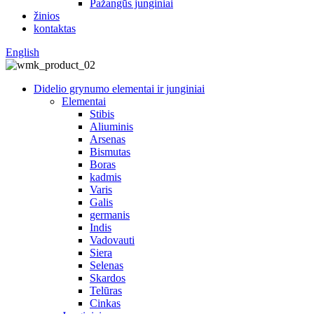
Pažangūs junginiai
žinios
kontaktas
English
Didelio grynumo elementai ir junginiai
Elementai
Stibis
Aliuminis
Arsenas
Bismutas
Boras
kadmis
Varis
Galis
germanis
Indis
Vadovauti
Siera
Selenas
Skardos
Telūras
Cinkas