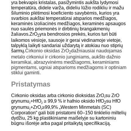
yra bekvapis kristalas, pasižymintis aukšta lydymosi
temperatūra, didele varža, dideliu lūžio rodikliu ir mažu
šiluminio plėtimosi koeficiento savybėmis, kurios yra
svarbios aukštai temperatūrai atsparios medžiagos,
keraminės izoliacinės medžiagos, keraminės apsaugos
nuo saulės priemonės ir dirbtinių brangakmenių
žaliavos.ZrO
yra bendrosios prekės, kurios turi būti
2
laikomos vėsioje, sausoje ir gerai vėdinamoje vietoje,
talpyklą laikyti sandariai uždarytą ir atokiau nuo stiprių
šarmų.
Cirkonio oksidas ZrO
dažniausiai naudojamas
2
metalo cirkoniui ir cirkonio junginiams, aukšto dažnio
keramikai, abrazyvinėms medžiagoms, keraminiams
pigmentams, ugniai atsparioms medžiagoms ir optiniam
stiklui gaminti.
Pristatymas
Cirkonio oksidas arba cirkonio dioksidas ZrO
su ZrO
2
grynumu
+HfO
≥ 99,9 % ir hafnio oksido
HfO
su HfO
2
2
2
grynumu
+ZrO
≥99,9% „Western Minmetals (SC)
2
2
Corporation“ gali būti pristatomi 60–150 tinklelio miltelių
dydžiu, 25 kg plastikiniame maišelyje su kartoniniu
būgnu išorėje arba pagal pritaikytą specifikaciją.