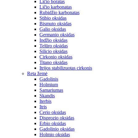
Ličio boratas
Ličio karbonatas
Rubidžio karbonatas
Stibio oksidas
Bismuto oksidas
Galio oksidas
Germanio oksidas
Indžio oksidas
Telūro oksidas
Silicio oksidas
Cirkonio oksidas
Titano oksidas
Itrijos stabilizuotas cirkonis
Reta žemė
Gadolinis
Holmium
Samariumas
Skandis
Iterbis
Itris
Cerio oksidas
Disprozio oksidas
Erbio oksidas
Gadolinio oksidas
Holmio oksidas