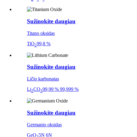
Sužinokite daugiau
Titano oksidas
TiO
99,8 %
2
Sužinokite daugiau
Ličio karbonatas
Li
CO
99,99 % 99,999 %
2
3
Sužinokite daugiau
Germanio oksidas
GeO
5N 6N
2