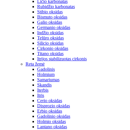
Ličio karbonatas
Rubidžio karbonatas
Stibio oksidas
Bismuto oksidas
Galio oksidas
Germanio oksidas
Indžio oksidas
Telūro oksidas
Silicio oksidas
Cirkonio oksidas
Titano oksidas
Itrijos stabilizuotas cirkonis
Reta žemė
Gadolinis
Holmium
Samariumas
Skandis
Iterbis
Itris
Cerio oksidas
Disprozio oksidas
Erbio oksidas
Gadolinio oksidas
Holmio oksidas
Lantano oksidas