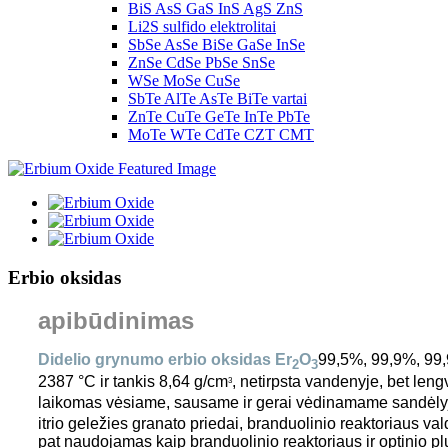
BiS AsS GaS InS AgS ZnS
Li2S sulfido elektrolitai
SbSe AsSe BiSe GaSe InSe
ZnSe CdSe PbSe SnSe
WSe MoSe CuSe
SbTe AlTe AsTe BiTe vartai
ZnTe CuTe GeTe InTe PbTe
MoTe WTe CdTe CZT CMT
Erbio oksidas
apibūdinimas
Didelio grynumo erbio oksidas Er
O
99,5%, 99,9%, 99,
2
3
2387 °C ir tankis 8,64 g/cm
, netirpsta vandenyje, bet leng
3
laikomas vėsiame, sausame ir gerai vėdinamame sandėlyje,
itrio geležies granato priedai, branduolinio reaktoriaus va
pat naudojamas kaip branduolinio reaktoriaus ir optinio pl