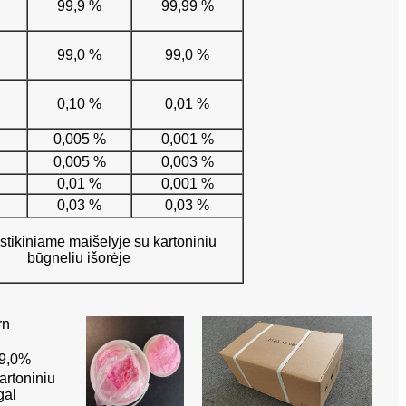
99,9 %
99,99 %
99,0 %
99,0 %
0,10 %
0,01 %
0,005 %
0,001 %
0,005 %
0,003 %
0,01 %
0,001 %
0,03 %
0,03 %
stikiniame maišelyje su kartoniniu
būgneliu išorėje
rn
99,0%
artoniniu
gal