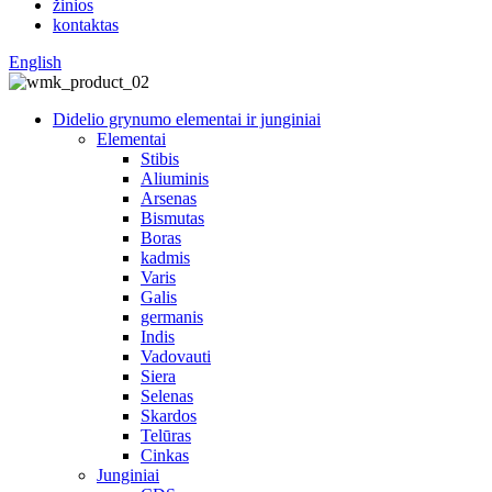
žinios
kontaktas
English
Didelio grynumo elementai ir junginiai
Elementai
Stibis
Aliuminis
Arsenas
Bismutas
Boras
kadmis
Varis
Galis
germanis
Indis
Vadovauti
Siera
Selenas
Skardos
Telūras
Cinkas
Junginiai