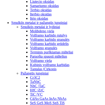
Liutecio oksidas
Samariumo oksidas
Terbio oksidas
Iterbio oksidas
Itrio oksidas
Smulkūs metalai ir pažangūs junginiai
Smulkūs metalai ir lydiniai
Molibdeno viela
Volframo karbido rutulys
Volframo karbido granulės
Volframo karbido grūdelis
Volframo granulės
Terminis purškiamas milteliai
Paruošta spausti miltelius
Volframo viela
Kubinis volframo karbidas
Tantalas |Cirkonis
Pažangūs junginiai
Cr3C2
TaNbC
NbC |TaC
HfC |ZrC
TiC |VC
CdAs GaAs InAs NbAs
SeS GeS MoS SnS TiS