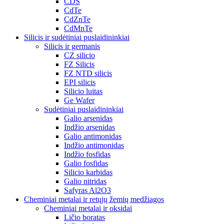
CDS
CdTe
CdZnTe
CdMnTe
Silicis ir sudėtiniai puslaidininkiai
Silicis ir germanis
CZ silicio
FZ Silicis
FZ NTD silicis
EPI silicis
Silicio luitas
Ge Wafer
Sudėtiniai puslaidininkiai
Galio arsenidas
Indžio arsenidas
Galio antimonidas
Indžio antimonidas
Indžio fosfidas
Galio fosfidas
Silicio karbidas
Galio nitridas
Safyras Al2O3
Cheminiai metalai ir retųjų žemių medžiagos
Cheminiai metalai ir oksidai
Ličio boratas