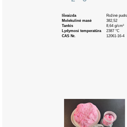
Išvaizda
Rožinė pudr
Molekulinė masė
382,52
Tankis
8,64 g/cm
3
Lydymosi temperatūra
2387 °C
CAS Nr.
12061-16-4