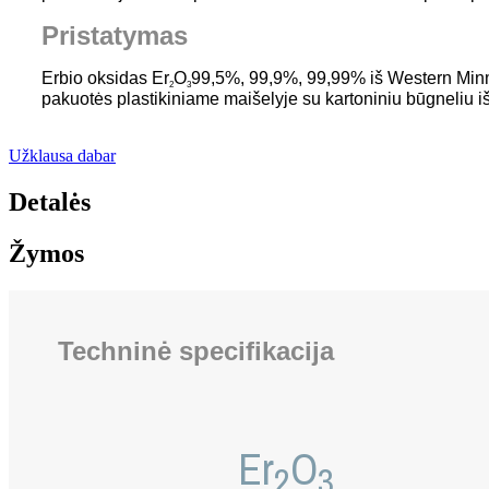
Pristatymas
Erbio oksidas Er
O
99,5%, 99,9%, 99,99% iš Western Minme
2
3
pakuotės plastikiniame maišelyje su kartoniniu būgneliu išo
Užklausa dabar
Detalės
Žymos
Techninė specifikacija
Er
O
2
3