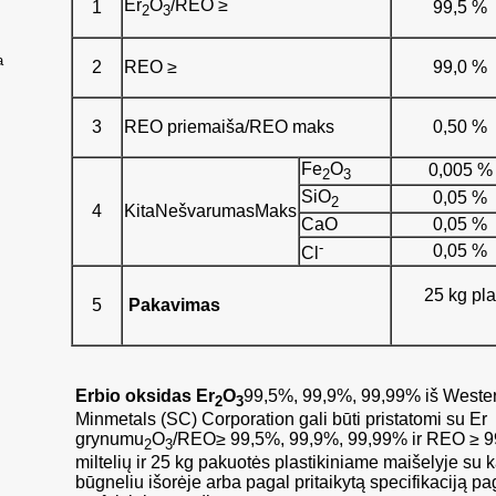
Er
O
/REO ≥
1
99,5 %
2
3
a
2
REO ≥
99,0 %
3
REO priemaiša/REO maks
0,50 %
Fe
O
0,005 %
2
3
SiO
0,05 %
2
4
Kita
Nešvarumas
Maks
CaO
0,05 %
-
0,05 %
Cl
25 kg pla
5
Pakavimas
Erbio oksidas Er
O
99,5%, 99,9%, 99,99% iš Weste
2
3
Minmetals (SC) Corporation gali būti pristatomi su Er
grynumu
O
/REO≥ 99,5%, 99,9%, 99,99% ir REO ≥ 
2
3
miltelių ir 25 kg pakuotės plastikiniame maišelyje su k
būgneliu išorėje arba pagal pritaikytą specifikaciją pa