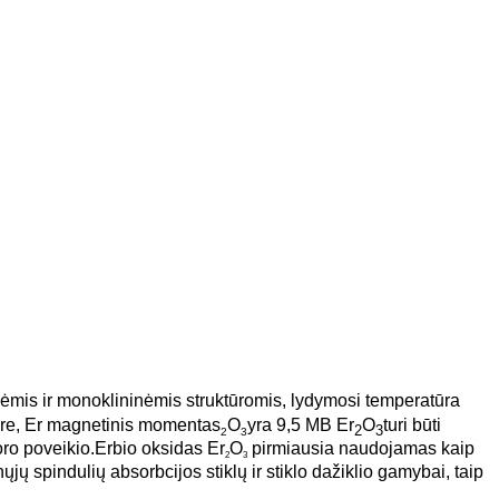
ėmis ir monoklininėmis struktūromis, lydymosi temperatūra
ą ore, Er magnetinis momentas
O
yra 9,5 MB Er
O
turi būti
2
3
2
3
ro poveikio.
Erbio oksidas Er
O
pirmiausia naudojamas kaip
2
3
jų spindulių absorbcijos stiklų ir stiklo dažiklio gamybai, taip