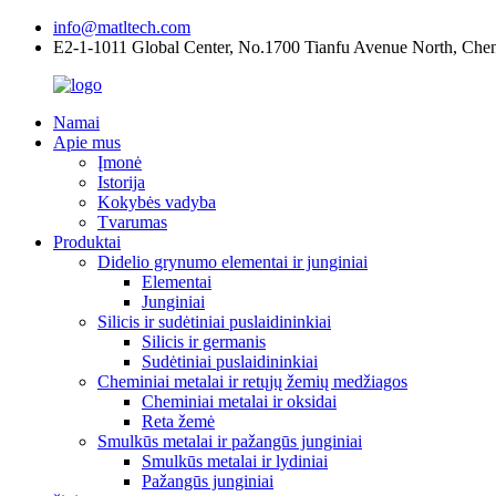
info@matltech.com
E2-1-1011 Global Center, No.1700 Tianfu Avenue North, Che
Namai
Apie mus
Įmonė
Istorija
Kokybės vadyba
Tvarumas
Produktai
Didelio grynumo elementai ir junginiai
Elementai
Junginiai
Silicis ir sudėtiniai puslaidininkiai
Silicis ir germanis
Sudėtiniai puslaidininkiai
Cheminiai metalai ir retųjų žemių medžiagos
Cheminiai metalai ir oksidai
Reta žemė
Smulkūs metalai ir pažangūs junginiai
Smulkūs metalai ir lydiniai
Pažangūs junginiai