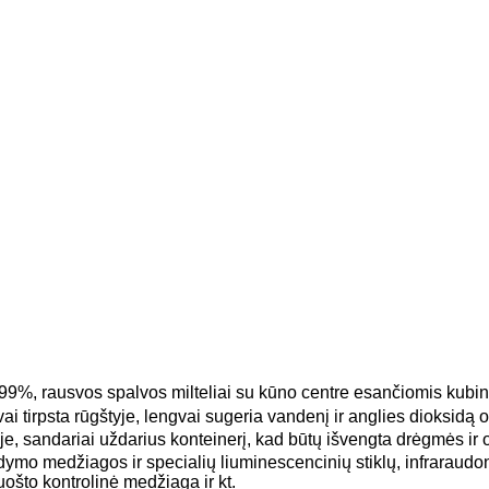
99%, rausvos spalvos milteliai su kūno centre esančiomis kubin
vai tirpsta rūgštyje, lengvai sugeria vandenį ir anglies dioksid
 sandariai uždarius konteinerį, kad būtų išvengta drėgmės ir o
ldymo medžiagos ir specialių liuminescencinių stiklų, infraraudonų
uošto kontrolinė medžiaga ir kt.