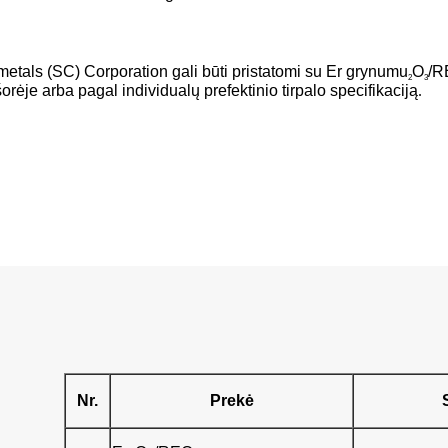
tals (SC) Corporation gali būti pristatomi su Er grynumu
O
/R
2
3
rėje arba pagal individualų prefektinio tirpalo specifikaciją
.
Nr.
Prekė